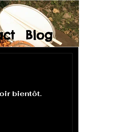
act
Blog
oir bientôt.