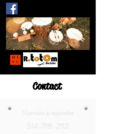
ME
NU
Contact
Numéro à rejoindre
514-718-2112